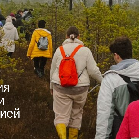
ия
и
нией