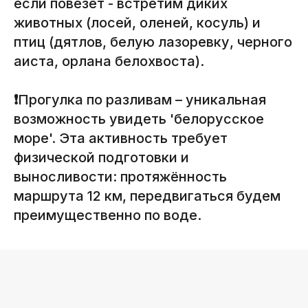
если повезёт - встретим диких
животных (лосей, оленей, косуль) и
птиц (дятлов, белую лазоревку, черного
аиста, орлана белохвоста).
❗
Прогулка по разливам – уникальная
возможность увидеть 'белорусское
море'. Эта активность требует
Возможна организация
физической подготовки и
индивидуальных поездок для
выносливости: протяжённость
вашей компании
маршрута 12 км, передвигаться будем
преимущественно по воде.
МЫ ОНЛАЙН