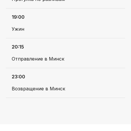
ТРИПЫ
КЛИЕНТУ
19:00
Расписание
Оплата и бронь
Ужин
Индивидуальные
Блогинг
и корпоративные
заказы
FAQ
20:15
О нас
Отправление в Минск
23:00
ДОКУМЕНТЫ
Возвращение в Минск
Правила оказания
Договор
туристических услуг
оферты
Политика
Положение о
конфиденциальности
подарочных
сертификатах
Приложение к
политике
конфиденциальности