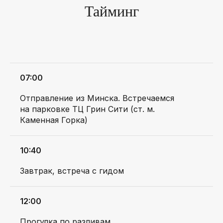
Тайминг
E-MAIL
info@padarojniki.by
07:00
ТЕЛЕФОН
Отправление из Минска. Встречаемся
+375 (33) 658-49-49
на парковке ТЦ Грин Сити (ст. м.
ПН-ПТ С 9:00 ДО 18:00
Каменная Горка)
10:40
Завтрак, встреча с гидом
Крафтовые путешествия
по Беларуси с местными
гидами и классной компанией
12:00
Прогулка по разливам