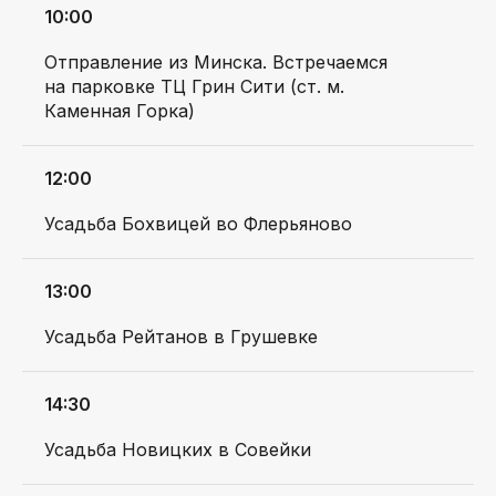
заказы
FAQ
10:00
О нас
Отправление из Минска. Встречаемся
на парковке ТЦ Грин Сити (ст. м.
Каменная Горка)
12:00
ДОКУМЕНТЫ
Правила оказания
Договор
Усадьба Бохвицей во Флерьяново
туристических услуг
оферты
Политика
Положение о
конфиденциальности
подарочных
13:00
сертификатах
Приложение к
политике
Усадьба Рейтанов в Грушевке
конфиденциальности
г. Минск, ул.
ООО 'Крафтовые
Болеслава Берута, д.
путешествия'
3Б, оф. 11, вн. 206
14:30
Свидетельство о гос.
регистрации №193911762,
ПН-ПТ: 9:00-18:00
выдано Минским
info@padarojniki.by
Усадьба Новицких в Совейки
городским
+375 33 658 4949
исполнительным
комитетом 29.09.2025