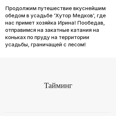
info@padarojniki.by
Продолжим путешествие вкуснейшим
ТЕЛЕФОН
обедом в усадьбе 'Хутор Медков', где
+375 (33) 658-49-49
нас примет хозяйка Ирина! Пообедав,
ПН-ПТ С 9:00 ДО 18:00
отправимся на закатные катания на
коньках по пруду на территории
усадьбы, граничащей с лесом!
Крафтовые путешествия
по Беларуси с местными
гидами и классной компанией
Тайминг
ТРИПЫ
КЛИЕНТУ
Расписание
Оплата и бронь
Индивидуальные
Блогинг
и корпоративные