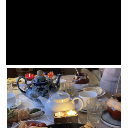
Освобождайте дату под трип —
и поехали!