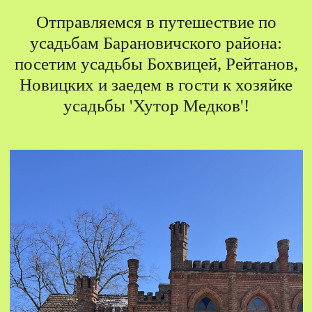
Отправляемся в путешествие по
усадьбам Барановичского района:
посетим усадьбы Бохвицей, Рейтанов,
Новицких и заедем в гости к хозяйке
усадьбы 'Хутор Медков'!