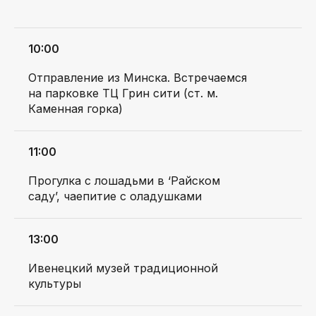
ТРИПЫ
КЛИЕНТУ
Расписание
Оплата и бронь
10:00
Индивидуальные
Блогинг
и корпоративные
Отправление из Минска. Встречаемся
заказы
FAQ
на парковке ТЦ Грин сити (ст. м.
О нас
Каменная горка)
11:00
Прогулка с лошадьми в ‘Райском
ДОКУМЕНТЫ
саду’, чаепитие с оладушками
Правила оказания
Договор
туристических услуг
оферты
13:00
Политика
Положение о
конфиденциальности
подарочных
сертификатах
Ивенецкий музей традиционной
Приложение к
культуры
политике
конфиденциальности
г. Минск, ул.
ООО 'Крафтовые