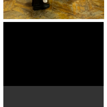
Освобождайте дату под трип —
и поехали!