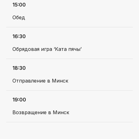
Болеслава Берута, д.
путешествия'
15:00
3Б, оф. 11, вн. 206
Свидетельство о гос.
регистрации №193911762,
ПН-ПТ: 9:00-18:00
Обед
выдано Минским
info@padarojniki.by
городским
+375 33 658 4949
исполнительным
комитетом 29.09.2025
РАЗРАБОТКА САЙТА:
16:30
POZHAR
Обрядовая игра ‘Ката пячы’
18:30
Отправление в Минск
19:00
Возвращение в Минск