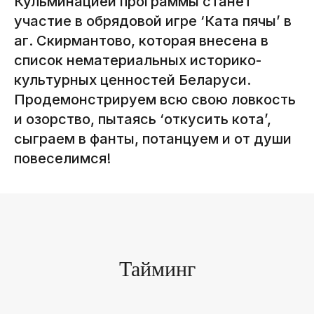
Кульминацией программы станет
участие в обрядовой игре ‘Ката пячы’ в
аг. Скирмантово, которая внесена в
список нематериальных историко-
E-MAIL
культурных ценностей Беларуси.
info@padarojniki.by
Продемонстрируем всю свою ловкость
ТЕЛЕФОН
и озорство, пытаясь ‘откусить кота’,
+375 (33) 658-49-49
сыграем в фанты, потанцуем и от души
ПН-ПТ С 9:00 ДО 18:00
повеселимся!
Крафтовые путешествия
по Беларуси с местными
Тайминг
гидами и классной компанией